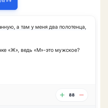
/5) »
нную, а там у меня два полотенца,
чке «Ж», ведь «М»-это мужское?
88