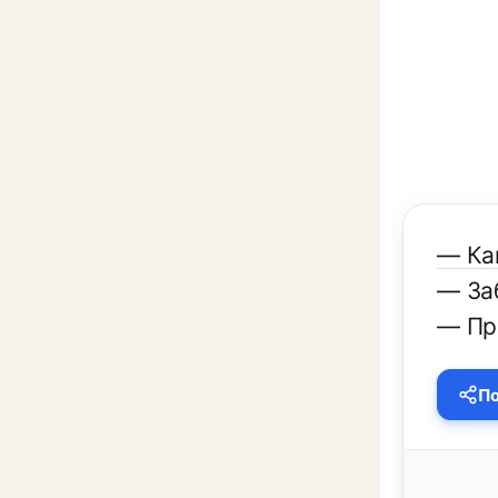
— Ка
— За
— Пр
По