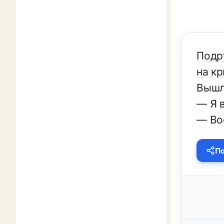
Подру
на к
Вышл
— Я 
— Во
По