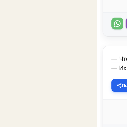
— Чт
— Их 
По