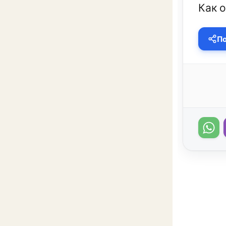
Как 
По