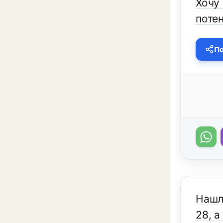
Хочу
поте
По
Нашл
28, а