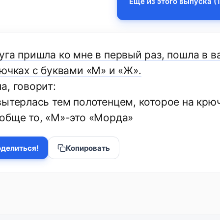
Еще из этого выпуска (1
га пришла ко мне в первый раз, пошла в ва
рючках с буквами «М» и «Ж».
а, говорит:
вытерлась тем полотенцем, которое на крю
обще то, «М»-это «Морда»
делиться!
Копировать