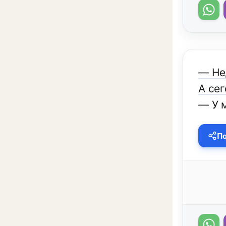
— Нед
А сег
— У м
По