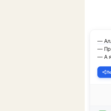
— Алл
— Пр
— А я
По