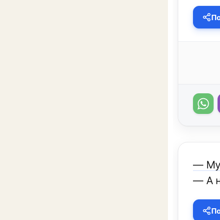
По
— Му
— А 
По