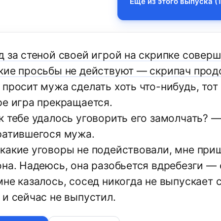
Еще из этого выпуска (1
д за стеной своей игрой на скрипке совер
кие просьбы не действуют — скрипач прод
просит мужа сделать хоть что-нибудь, тот 
ре игра прекращается.
к тебе удалось уговорить его замолчать? 
ратившегося мужа.
какие уговоры не подействовали, мне приш
она. Надеюсь, она разобьется вдребезги — 
не казалось, сосед никогда не выпускает ск
 и сейчас не выпустил.