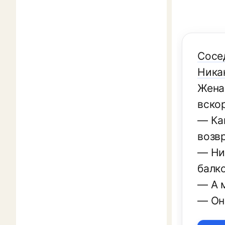
Сосе
Ника
Жена 
вско
— Ка
возв
— Ни
балк
— А м
— Он