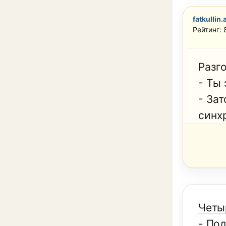
fatkullin.
Рейтинг: 
Разг
- Ты
- За
синх
Четы
- По