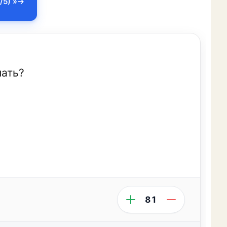
/5) »
лать?
81