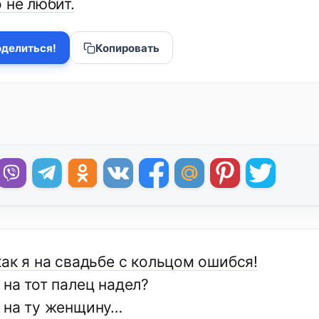
 не любит.
делиться!
Копировать
ак я на свадьбе с кольцом ошибся!
на тот палец надел?
 на ту женщину…