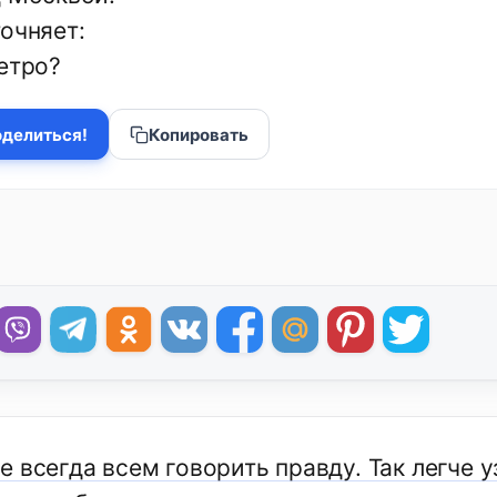
очняет:
етро?
делиться!
Копировать
 всегда всем говорить правду. Так легче уз