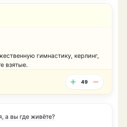
ожественную гимнастику, керлинг,
е взятые.
49
, а вы где живёте?