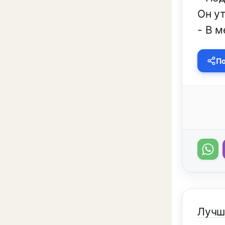
Он ут
- В м
По
Лучше