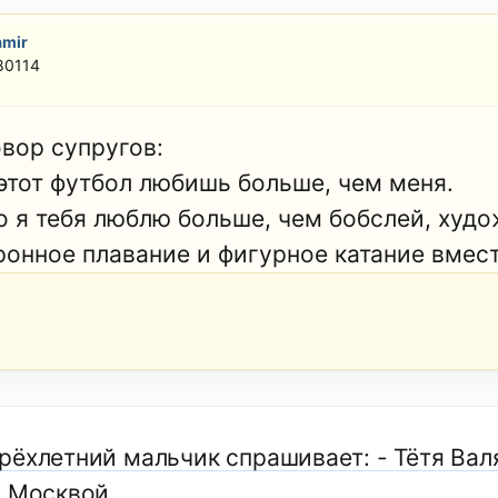
amir
80114
овор супругов:
 этот футбол любишь больше, чем меня.
то я тебя люблю больше, чем бобслей, худ
ронное плавание и фигурное катание вмест
рёхлетний мальчик спрашивает: - Тётя Валя
д Москвой.