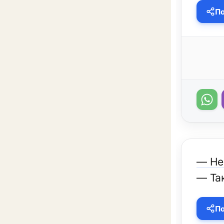
По
— Не
— Та
По