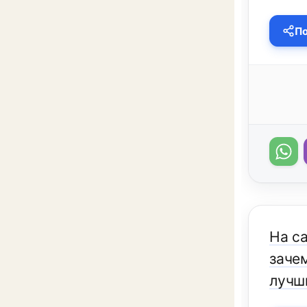
По
На с
заче
лучш