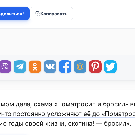
делиться!
Копировать
амом деле, схема «Поматросил и бросил» 
м-то постоянно усложняют её до «Поматро
ие годы своей жизни, скотина! — бросил».