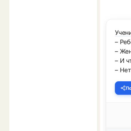
Учен
– Реб
– Же
– И ч
– Нет
По