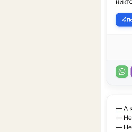
никто
По
— А к
— Не 
— Не