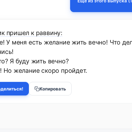
Еще из этого выпуска (1
ик пришел к раввину:
е! У меня есть желание жить вечно! Что де
нись!
то? Я буду жить вечно?
! Но желание скоро пройдет.
делиться!
Копировать