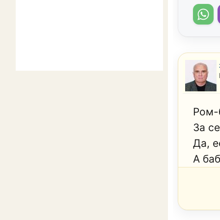
Ром-
За с
Да, е
А баб