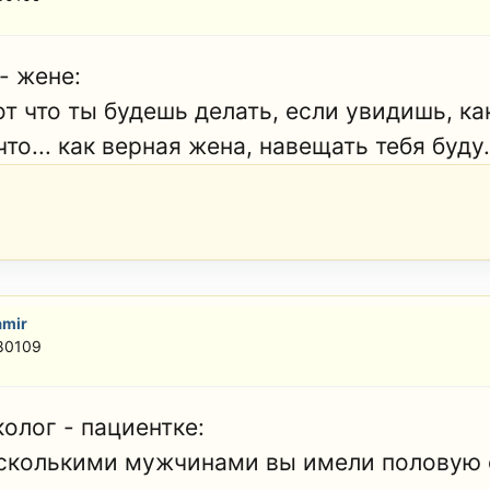
- жене:
вот что ты будешь делать, если увидишь, к
что... как верная жена, навещать тебя буду.
amir
 80109
олог - пациентке:
 сколькими мужчинами вы имели половую 