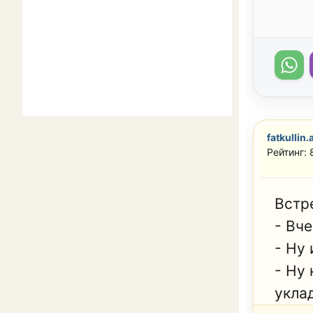
fatkullin.
Рейтинг:
Встр
- Вч
- Ну 
- Ну
укла