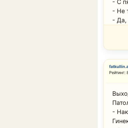
- С 
- Не 
- Да,
fatkullin.
Рейтинг:
Выхо
Пато
- На
Гине