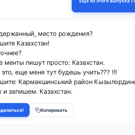
Еще из этого выпуска (1
держанный, место рождения?
шите Казахстан!
точнее?
е менты пишут просто: Казахстан.
это, еще меня тут будешь учить??? !!!
шите: Кармакшинський район Кызылординс
 и запишем. Казахстан.
делиться!
Копировать