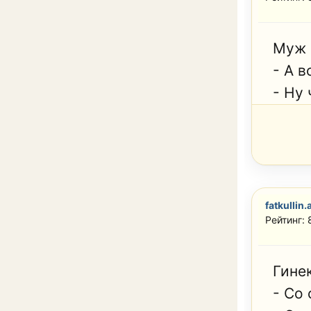
Муж 
- А 
- Ну 
fatkullin.
Рейтинг:
Гинек
- Со