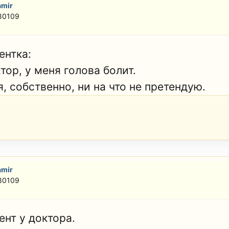
amir
 80109
ентка:
тор, у меня голова болит.
я, собственно, ни на что не претендую.
amir
 80109
ент у доктора.