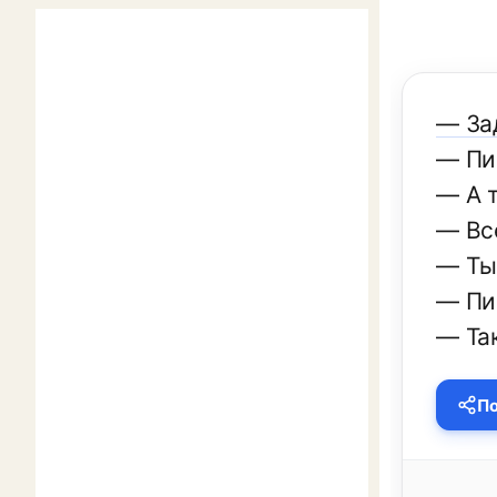
— За
— Пи
— А 
— Вс
— Ты 
— Пи
— Так
По