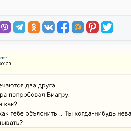
amir
 80109
ечаются два друга:
ера попробовал Виагру.
и как?
 как тебе объяснить... Ты когда-нибудь не
дывать?