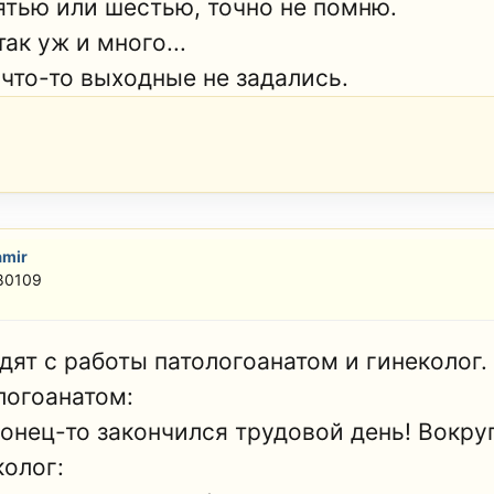
пятью или шестью, точно не помню.
так уж и много...
 что-то выходные не задались.
amir
 80109
дят с работы патологоанатом и гинеколог.
логоанатом:
конец-то закончился трудовой день! Вокру
колог: