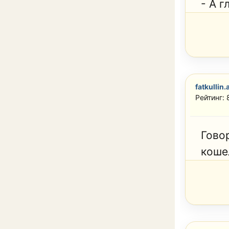
- А г
fatkullin.
Рейтинг:
Гово
коше