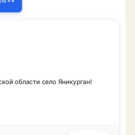
/5) »
кой области село Яникурган!