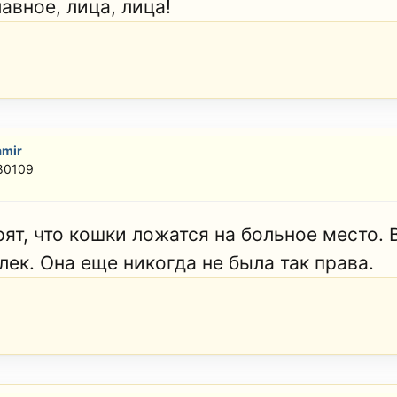
лавное, лица, лица!
amir
 80109
рят, что кошки ложатся на больное место. 
лек. Она еще никогда не была так права.