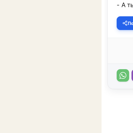
- А т
По