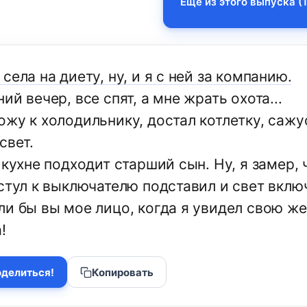
Еще из этого выпуска (1
села на диету, ну, и я с ней за компанию.
ий вечер, все спят, а мне жрать охота...
жу к холодильнику, достал котлетку, сажус
свет.
 кухне подходит старший сын. Ну, я замер, 
стул к выключателю подставил и свет включ
и бы вы мое лицо, когда я увидел свою жен
!
делиться!
Копировать