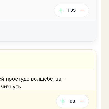
135
ей простуде волшебства -
 чихнуть
93