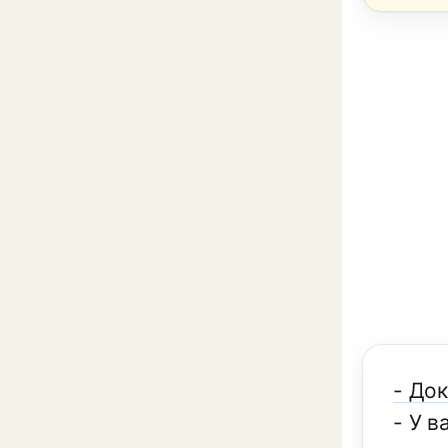
- Док
- У в