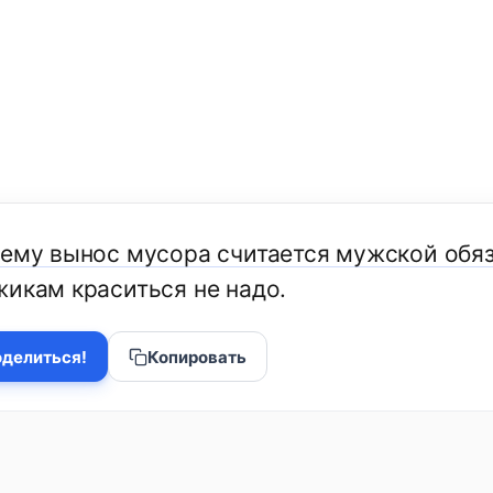
чему вынос мусора считается мужской обя
жикам краситься не надо.
делиться!
Копировать