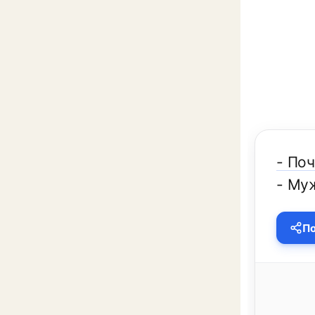
- По
- Му
По