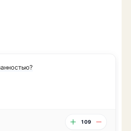
занностью?
109