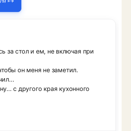
/5) »
ь за стол и ем, не включая при
чтобы он меня не заметил.
ил...
у... с другого края кухонного