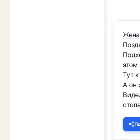
Жена 
Поздн
Подхо
этом 
Тут к
А он 
Видел
стола
По