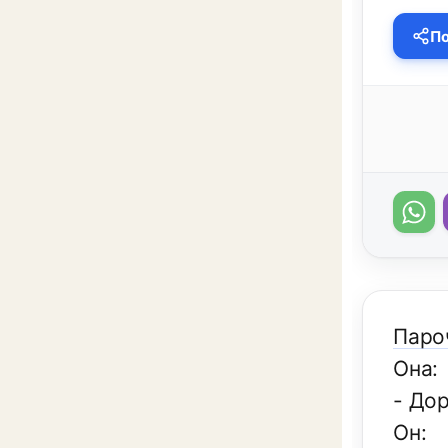
По
Паро
Она:
- Дор
Он: