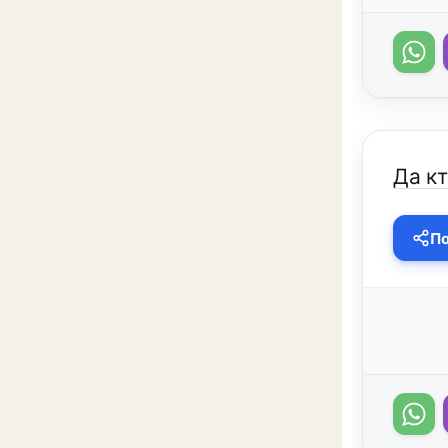
Да кт
По