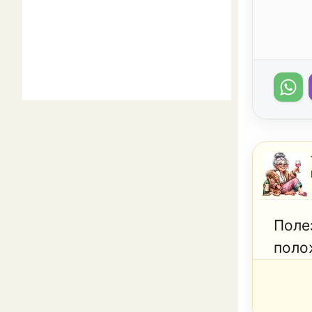
Поле
поло