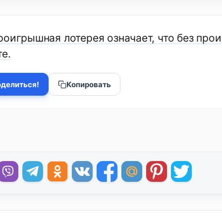
роигрышная лотерея означает, что без про
е.
делиться!
Копировать