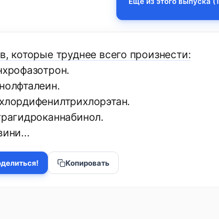
Еще из этого выпуска (1
в, которые труднее всего произнести:
нхрофазотрон.
енолфталеин.
ихлордифенилтрихлорэтан.
етрагидроканнабинол.
вини...
делиться!
Копировать