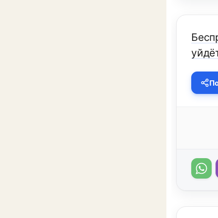
Бесп
уйдёт
По