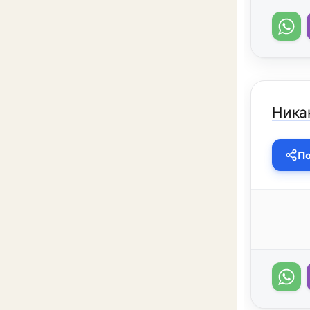
Никак
По