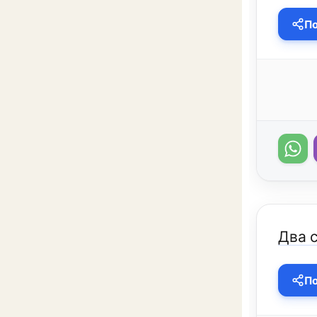
По
Два 
По