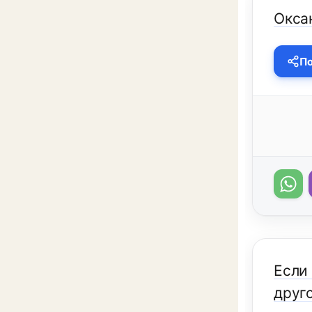
Окса
По
Если 
друг