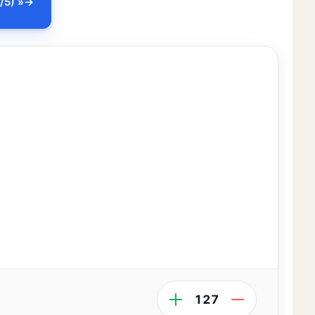
/5) »
127