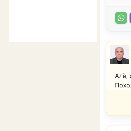
Алё,
Похож