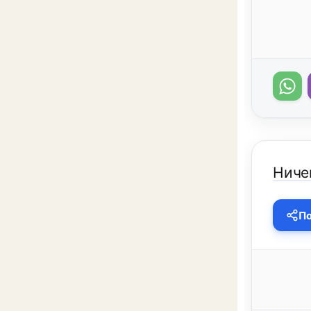
Ничег
По