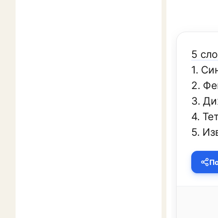
5 сло
1. Си
2. Ф
3. Д
4. Т
5. Из
По