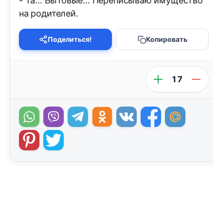
- Та... Бытовые... Переписываю имущество
на родителей.
Поделиться!
Копировать
17