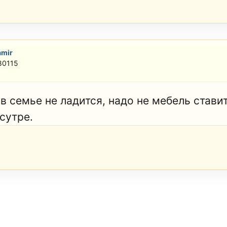
amir
80115
в семье не ладится, надо не мебель стави
сутре.