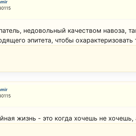
amir
80115
патель, недовольный качеством навоза, та
одящего эпитета, чтобы охарактеризовать 
amir
80115
ная жизнь - это когда хочешь не хочешь, 