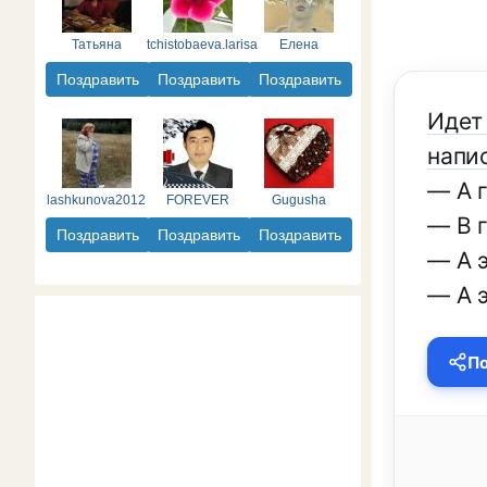
Татьяна
tchistobaeva.larisa
Елена
Поздравить
Поздравить
Поздравить
Идeт
напи
— А 
lashkunova2012
FOREVER
Gugusha
— В 
Поздравить
Поздравить
Поздравить
— А э
— А 
По