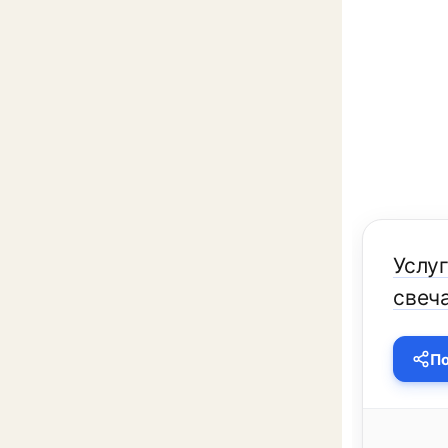
Услу
свеча
По