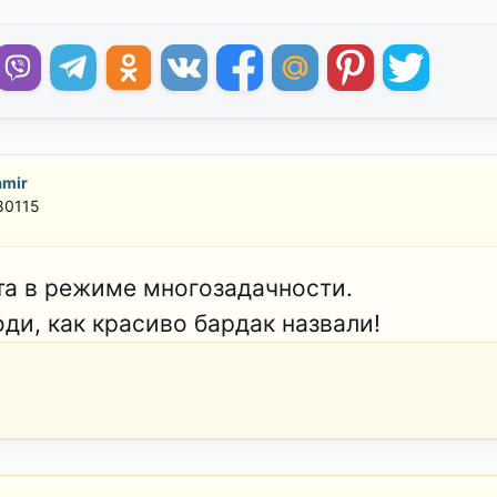
amir
80115
та в режиме многозадачности.
оди, как красиво бардак назвали!