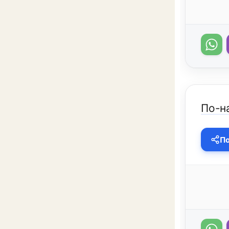
По-н
По