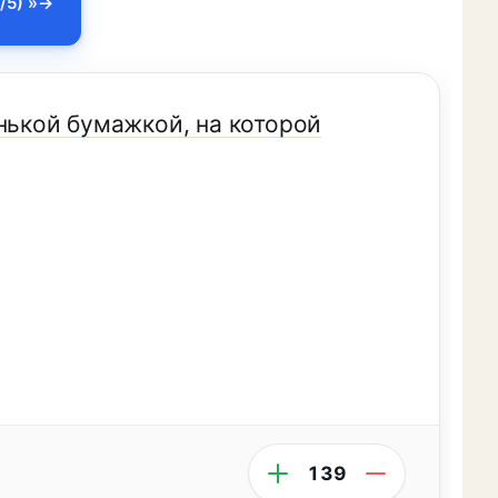
/5) »
нькой бумажкой, на котоpой
139