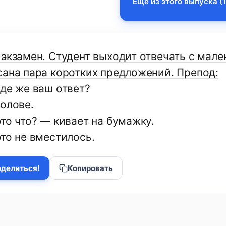
Еще из этого выпуска (1
 экзамен. Студент выходит отвечать с мале
сана паpа коpотких пpедложений. Пpепод:
где же ваш ответ?
голове.
то что? — кивает на бумажку.
это не вместилось.
делиться!
Копировать