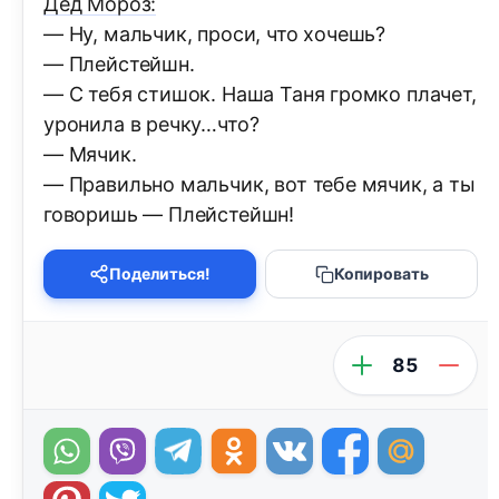
Дед Мороз:
— Ну, мальчик, проси, что хочешь?
— Плейстейшн.
— С тебя стишок. Наша Таня громко плачет,
уронила в речку…что?
— Мячик.
— Правильно мальчик, вот тебе мячик, а ты
говоришь — Плейстейшн!
Поделиться!
Копировать
85