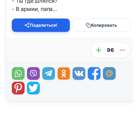
- Ты где шлялся?
- В армии, папа...
Поделиться!
Копировать
96