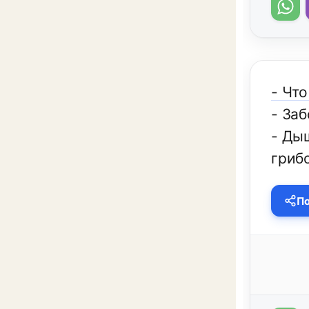
- Что
- Заб
- Дыш
грибо
По