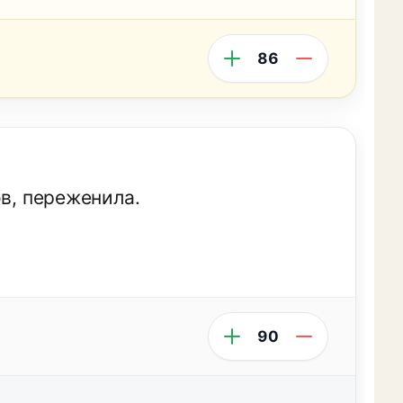
86
ов, переженила.
90