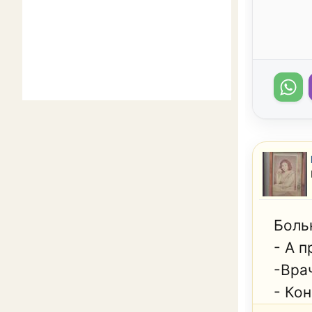
Боль
- А 
-Вра
- Ко