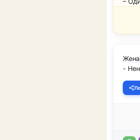
– Од
Жена 
- Нен
По