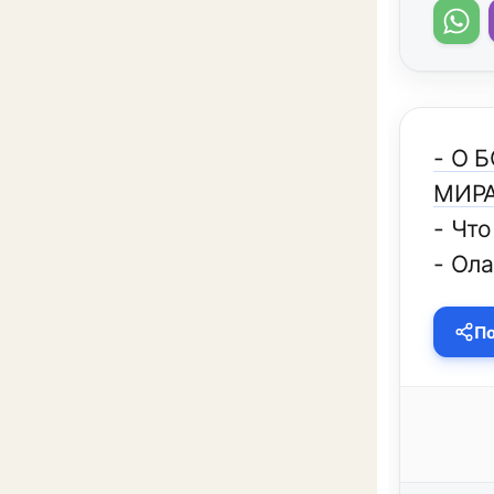
- О 
МИРА
- Что
- Ол
По