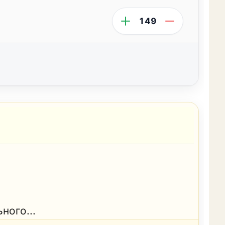
149
ного...