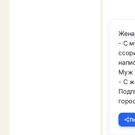
Жена 
- С 
ссори
напи
Муж 
- С ж
Подпи
горос
По