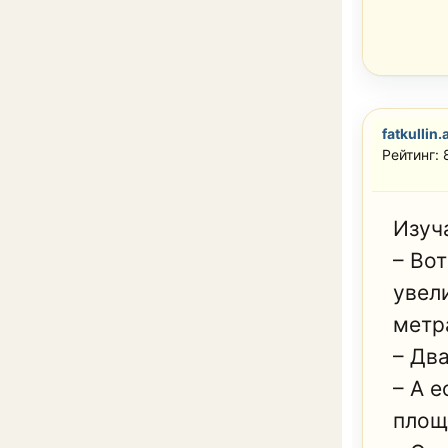
fatkullin.
Рейтинг: 
Изуч
– Во
увел
метра
– Дв
– А 
площ