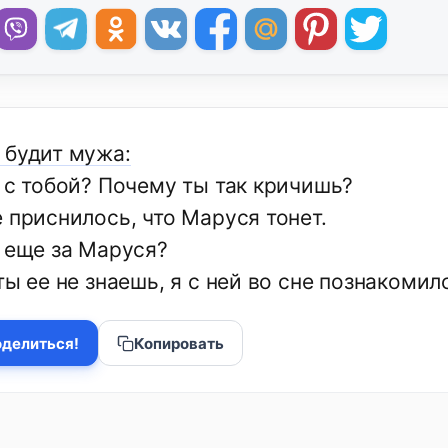
 будит мужа:
о с тобой? Почему ты так кричишь?
 приснилось, что Маруся тонет.
о еще за Маруся?
ты ее не знаешь, я с ней во сне познакомил
делиться!
Копировать