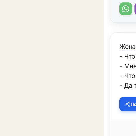
Жена
- Чт
- Мне
- Чт
- Да 
По