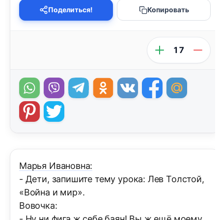
Поделиться!
Копировать
17
Марья Ивановна:
- Дети, запишите тему урока: Лев Толстой,
«Война и мир».
Вовочка:
- Ну ни фига ж себе баян! Вы ж ещё моему