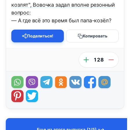
козлят", Вовочка задал вполне резонный
вопрос:
— А где всё это время был папа-козёл?
Поделиться!
Копировать
128
Еще из этого выпуска (1/5) »