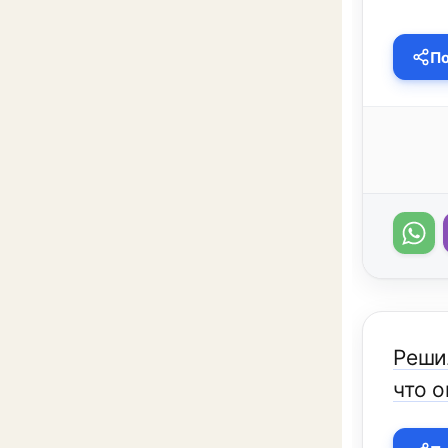
По
Решил
что о