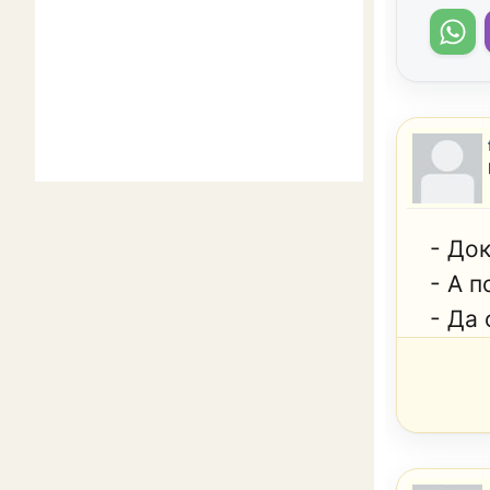
- До
- А 
- Да