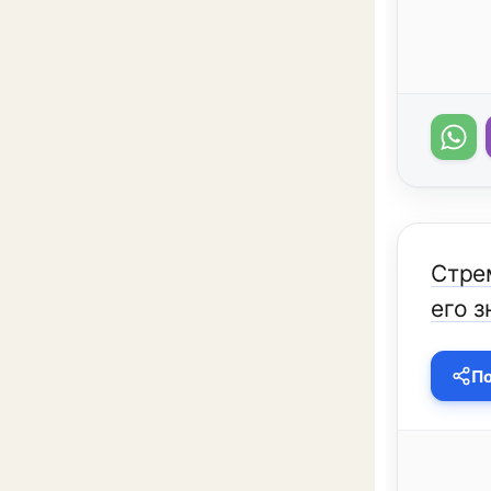
Стре
его з
По