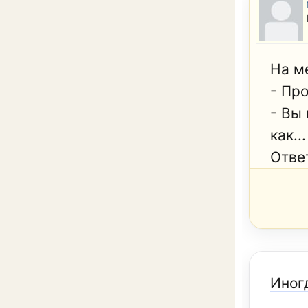
На м
- Пр
- Вы
как...
Отве
Иногд