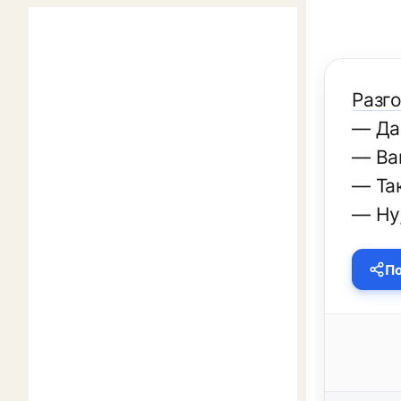
Разго
— Да
— Ва
— Та
— Ну,
По