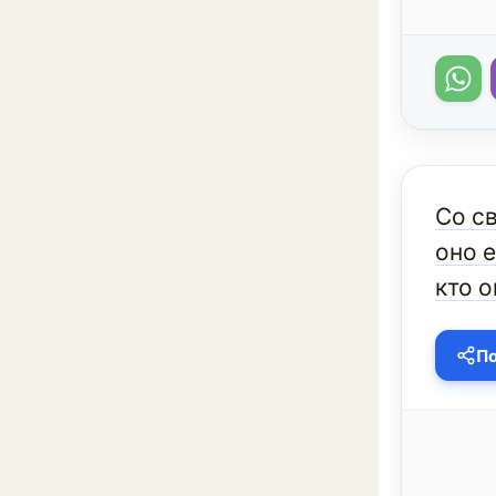
Со св
оно е
кто 
По