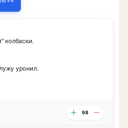
/5) »
" колбаски.
 лужу уронил.
98