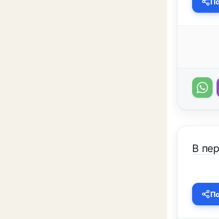
По
В пер
По