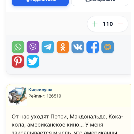
110
Кискисуша
Рейтинг: 126519
От нас уходят Пепси, Макдональдс, Кока-
кола, американское кино... У меня
закрадывается мысль, что американцы