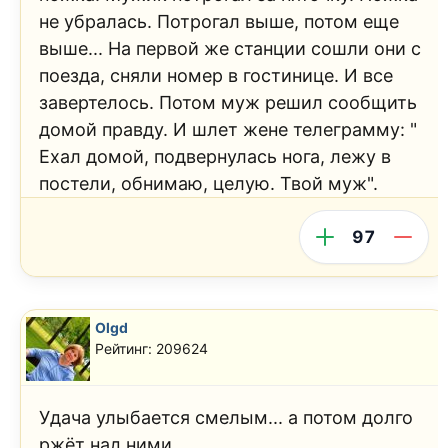
не убралась. Потрогал выше, потом еще
выше... На первой же станции сошли они с
поезда, сняли номер в гостинице. И все
завертелось. Потом муж решил сообщить
домой правду. И шлет жене телеграмму: "
Ехал домой, подвернулась нога, лежу в
постели, обнимаю, целую. Твой муж".
97
Olgd
Рейтинг: 209624
Удача улыбается смелым... а потом долго
ржёт над ними...