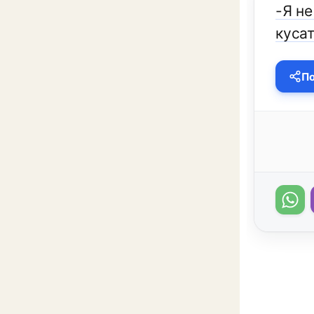
-Я не
кусат
По