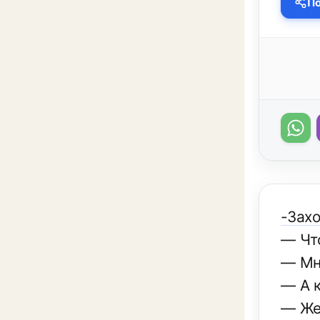
По
-Зах
— Чт
— Мн
— А 
— Же