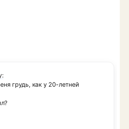
у:
меня грудь, как у 20-летней
ил?