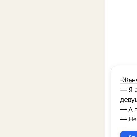
-Жен
— Я с
деву
— А 
— Не