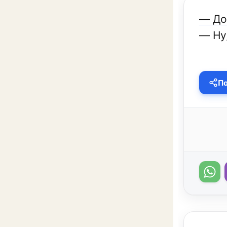
— До
— Ну,
По