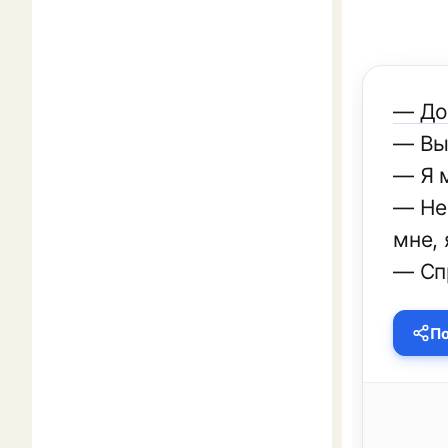
— Док
— Вы
— Я 
— Нет
мне, 
— Спр
По