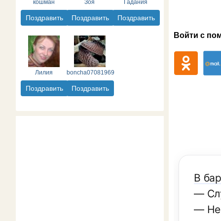
кошман
Зоя
Гадания
Поздравить
Поздравить
Поздравить
Войти с по
Лилия
boncha07081969
Поздравить
Поздравить
В ба
— Сл
— Не