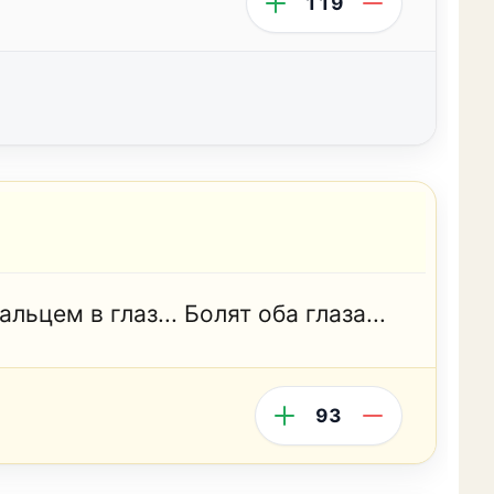
119
ьцем в глаз... Болят оба глаза...
93