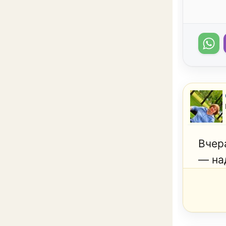
Вчера
— над