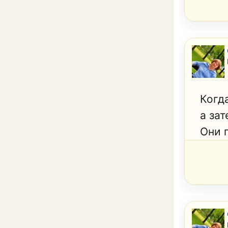
Когд
а за
Они п