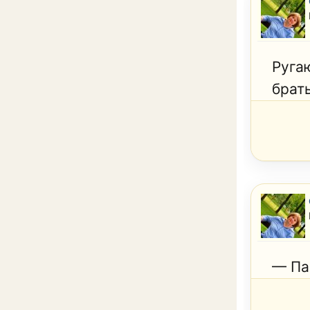
Руга
брат
— Па