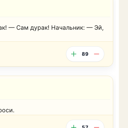
ак! — Сам дурак! Начальник: — Эй,
89
роси.
57