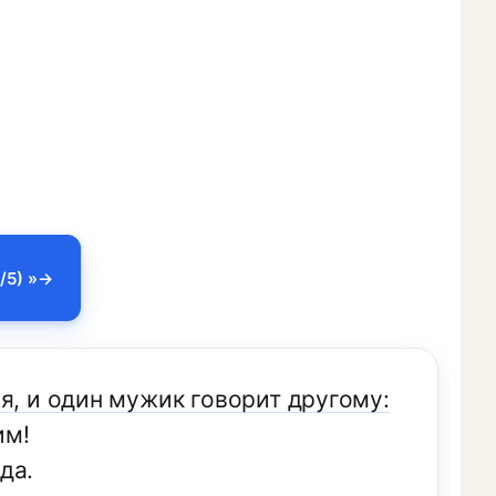
/5) »
я, и один мужик говорит другому:
им!
да.