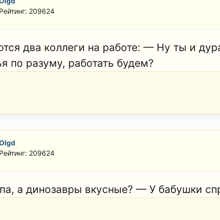
Olgd
Рейтинг: 209624
ются два коллеги на работе: — Ну ты и дур
ья по разуму, работать будем?
Olgd
Рейтинг: 209624
па, а динозавры вкусные? — У бабушки сп