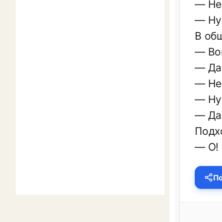
— Не
— Ну
В общ
— Во
— Да 
— Не
— Ну 
— Да
Подхо
— О! 
По