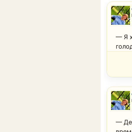
— Я 
голо
— Де
время