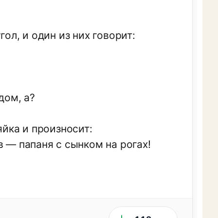
ол, и один из них говорит:
дом, а?
яйка и произносит:
в — папаня с сынком на рогах!