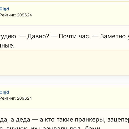
Olgd
Рейтинг: 209624
худею. — Давно? — Почти час. — Заметно 
дные.
Olgd
Рейтинг: 209624
да, а деда — а кто такие пранкеры, зацеп
, внучок, их называли дол...бами.