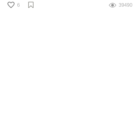
6
39490