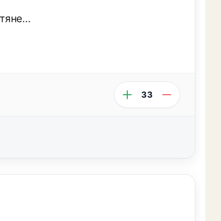
етяне…
33