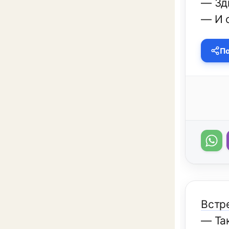
— Зд
— И 
По
Встр
— Та