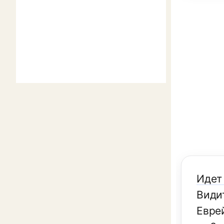
Идет 
Види
Евре