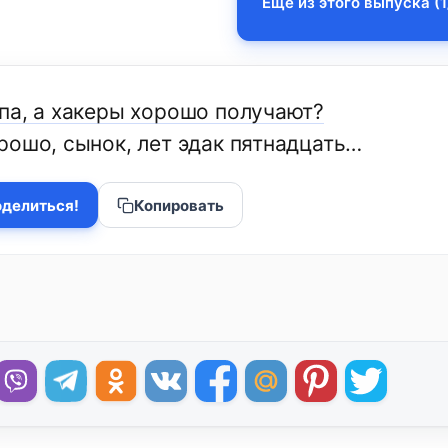
Еще из этого выпуска (1
па, а хакеры хорошо получают?
рошо, сынок, лет эдак пятнадцать…
делиться!
Копировать