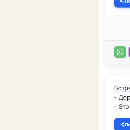
По
Встр
- Дор
- Это
По