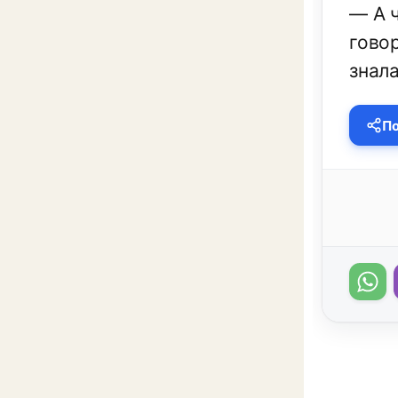
— А 
говор
знала
По