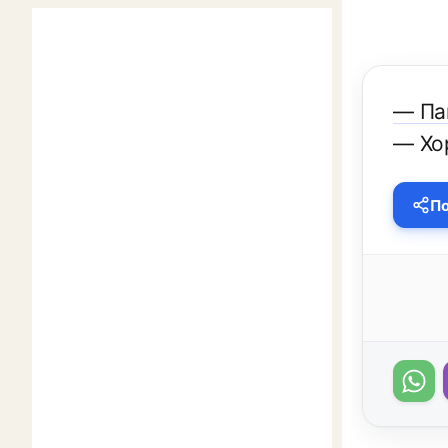
— Па
— Хо
По