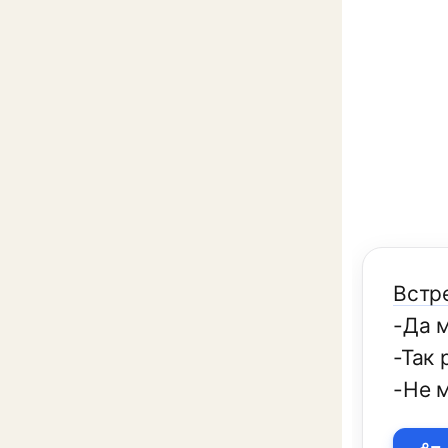
Встр
-Да 
-Так 
-Не м