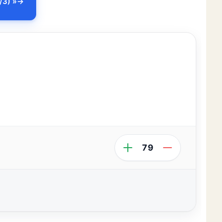
/3) »
79