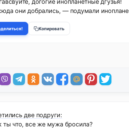
гавсвуйте, догогие инопланетные дгузья!
сюда они добрались, — подумали иноплан
делиться!
Копировать
етились две подруги:
к ты что, все же мужа бросила?