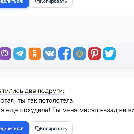
делиться!
Копировать
етились две подруги:
огая, ты так потолстела!
 я еще похудела! Ты меня месяц назад не ви
делиться!
Копировать