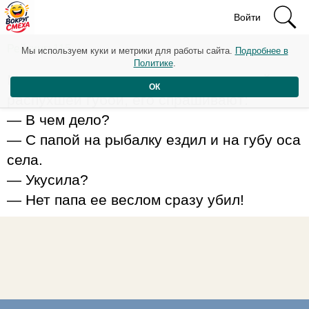
Войти
Рейтинг: 115
Мы используем куки и метрики для работы сайта.
Подробнее в
Политике
.
Мальчик приходит в школу с огромной
ОК
распухшей губой, его спрашивают:
— В чем дело?
— С папой на рыбалку ездил и на губу оса
села.
— Укусила?
— Нет папа ее веслом сразу убил!