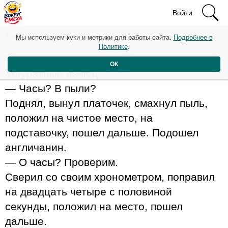
Войти
Рейтинг: 83
Мы используем куки и метрики для работы сайта.
Подробнее в
Политике
.
На дороге лежат часы. Проходит мимо
ОК
аккуратный немец.
— Часы? В пыли?
Поднял, вынул платочек, смахнул пыль,
положил на чистое место, на
подставочку, пошел дальше. Подошел
англичанин.
— О часы? Проверим.
Сверил со своим хронометром, поправил
на двадцать четыре с половиной
секунды, положил на место, пошел
дальше.