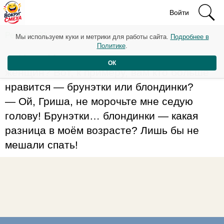
Войти
Рейтинг: 91
Мы используем куки и метрики для работы сайта.
Подробнее в
Политике
.
— Наум Маркович, а шо вы скажете за
ОК
женщин? Вот, к примеру, вам кто больше
нравится — брунэтки или блондинки?
— Ой, Гриша, не морочьте мне седую
голову! Брунэтки… блондинки — какая
разница в моём возрасте? Лишь бы не
мешали спать!