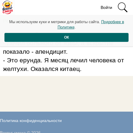
Войти
Рейтинг: 18
Мы используем куки и метрики для работы сайта.
Подробнее в
Политике
.
Два врача беседуют:
ОК
- Лечил больного от язвы, а вскрытие
показало - апендицит.
- Это ерунда. Я месяц лечил человека от
желтухи. Оказался китаец.
Политика конфиденциальности
Вокруг смеха © 2026