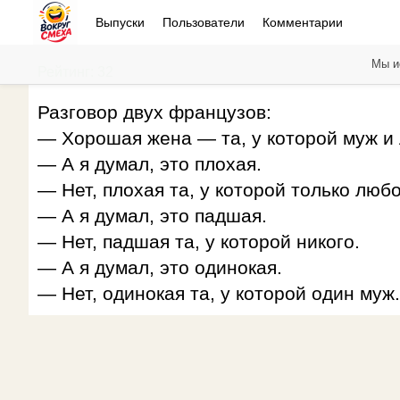
Выпуски
Пользователи
Комментарии
Мы и
Рейтинг: 32
Разговор двух французов:
— Хорошая жена — та, у которой муж и
— А я думал, это плохая.
— Нет, плохая та, у которой только любо
— А я думал, это падшая.
— Нет, падшая та, у которой никого.
— А я думал, это одинокая.
— Нет, одинокая та, у которой один муж.