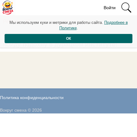
Войти
Рейтинг: -37
Мы используем куки и метрики для работы сайта.
Подробнее в
Политике
.
Встану рано утром, выпью чашку ртути, и
ОК
пойду подохну в дурацком институте!
Политика конфиденциальности
Вокруг смеха © 2026