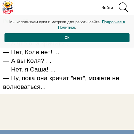
Войти
Рейтинг: 20
Мы используем куки и метрики для работы сайта.
Подробнее в
Политике
.
— Доктор, моя жена кричит во сне! ...
ОК
— А что она кричит? ...
— Нет, Коля нет! ...
— А вы Коля? . .
— Нет, я Саша! ...
— Ну, пока она кричит "нет", можете не
волноваться...