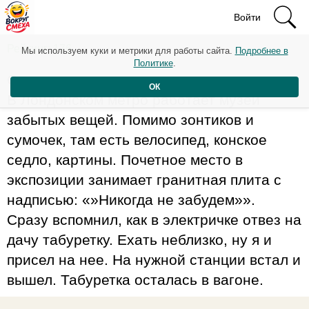
Войти
Рейтинг: 176
Мы используем куки и метрики для работы сайта.
Подробнее в
Политике
.
Сам не видел, но мне рассказывали.
ОК
В Лондонском метро работает музей
забытых вещей. Помимо зонтиков и
сумочек, там есть велосипед, конское
седло, картины. Почетное место в
экспозиции занимает гранитная плита с
надписью: «»Никогда не забудем»».
Сразу вспомнил, как в электричке отвез на
дачу табуретку. Ехать неблизко, ну я и
присел на нее. На нужной станции встал и
вышел. Табуретка осталась в вагоне.