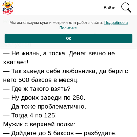
Войти
Рейтинг: 99
Мы используем куки и метрики для работы сайта.
Подробнее в
Политике
.
Едут две женщины в поезде. Одна
ОК
жалуется:
— Не жизнь, а тоска. Денег вечно не
хватает!
— Так заведи себе любовника, да бери с
него 500 баксов в месяц!
— Где ж такого взять?
— Ну двоих заведи по 250.
— Да тоже проблематично.
— Тогда 4 по 125!
Мужик с верхней полки:
— Дойдете до 5 баксов — разбудите.