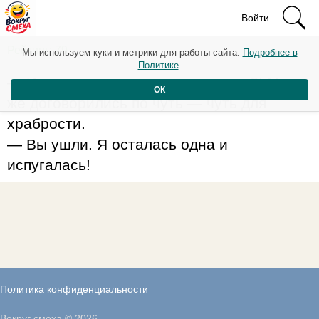
Войти
Рейтинг: 79
Мы используем куки и метрики для работы сайта.
Подробнее в
Политике
.
— Ирка, ты что, всю водку выпила?! Мы
ОК
же договорились по чуть — чуть для
храбрости.
— Вы ушли. Я осталась одна и
испугалась!
Политика конфиденциальности
Вокруг смеха © 2026