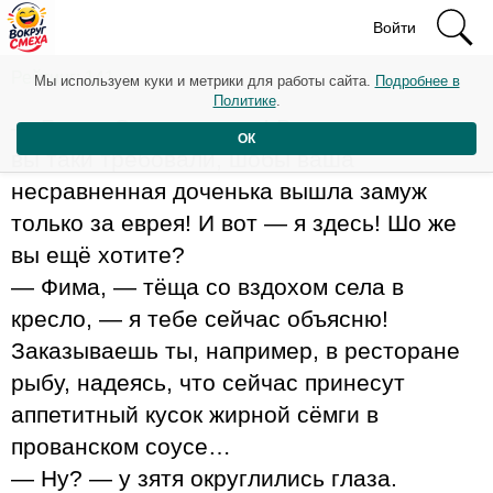
Войти
Рейтинг: 141
Мы используем куки и метрики для работы сайта.
Подробнее в
Политике
.
— Берта Соломоновна! Вы же хотели, нет,
ОК
вы таки требовали, шобы ваша
несравненная доченька вышла замуж
только за еврея! И вот — я здесь! Шо же
вы ещё хотите?
— Фима, — тёща со вздохом села в
кресло, — я тебе сейчас объясню!
Заказываешь ты, например, в ресторане
рыбу, надеясь, что сейчас принесут
аппетитный кусок жирной сёмги в
прованском соусе…
— Ну? — у зятя округлились глаза.